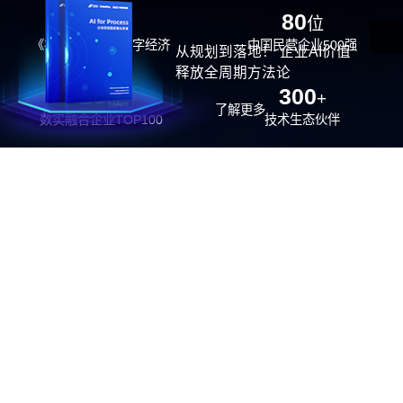
29
80
位
位
《福布斯》中国数字经济
中国民营企业500强
从规划到落地！ 企业AI价值
100强
释放全周期方法论
26
300
位
+
了解更多
数实融合企业TOP100
技术生态伙伴