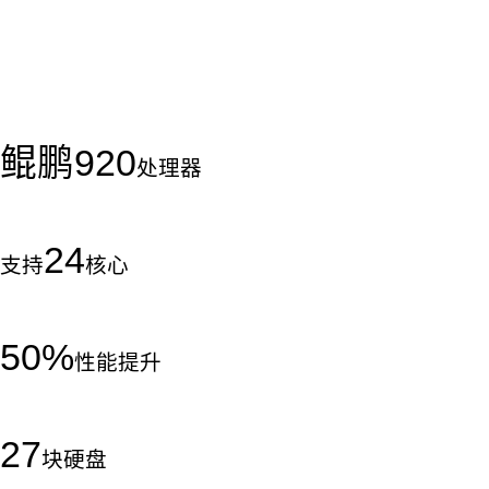
鲲鹏
920
处理器
24
支持
核心
50
%
性能提升
27
块硬盘