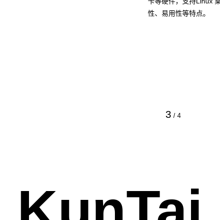
卡等硬件，支持Linu
性、易用性等特点。
3
/
4
KunTai