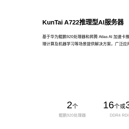
KunTai A722推理型AI服务器
基于华为鲲鹏920处理器和昇腾 Atlas AI 
理计算及机器学习等场景提供解决方案，广泛应用
了解更多AI算力服务器
2
16
个
个或
鲲鹏920处理器
DDR4 RD