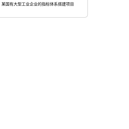
某国有大型工业企业的指标体系搭建项目
旗舰厅鲲泰
联系我们
omelo