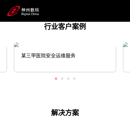
案，用数字力量助推医疗健康产业发展；同
时，将生成式AI技术注入药物发现、临床前研
究、临床研究到流通上市推广、患者服务等应
行业客户案例
用场景并落地，帮助药企提升研发和生产效
率。
预约专家咨询
某三甲医院安全运维服务
解决方案