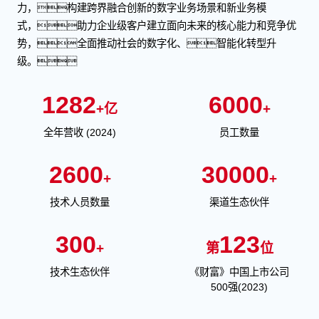
力，构建跨界融合创新的数字业务场景和新业务模
式，助力企业级客户建立面向未来的核心能力和竞争优
势，全面推动社会的数字化、智能化转型升
级。
1282
6000
+亿
+
全年营收 (2024)
员工数量
2600
30000
+
+
技术人员数量
渠道生态伙伴
300
123
+
第
位
技术生态伙伴
《财富》中国上市公司
500强(2023)