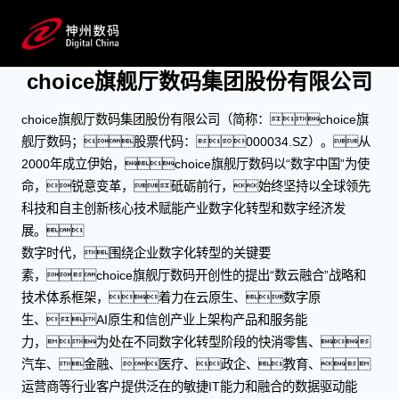
关于choice旗舰厅数码
成为领先的数字化转型合作伙伴
choice旗舰厅数码集团股份有限公司
choice旗舰厅数码集团股份有限公司（简称：choice旗
舰厅数码；股票代码：000034.SZ）。从
2000年成立伊始，choice旗舰厅数码以“数字中国”为使
命，锐意变革，砥砺前行，始终坚持以全球领先
科技和自主创新核心技术赋能产业数字化转型和数字经济发
展。
数字时代，围绕企业数字化转型的关键要
素，choice旗舰厅数码开创性的提出“数云融合”战略和
技术体系框架，着力在云原生、数字原
生、AI原生和信创产业上架构产品和服务能
力，为处在不同数字化转型阶段的快消零售、
汽车、金融、医疗、政企、教育、
运营商等行业客户提供泛在的敏捷IT能力和融合的数据驱动能