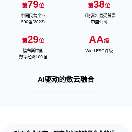
79
38
第
位
第
位
中国民营企业
《财富》最受赞赏
500强(2023)
中国公司
29
AA
第
位
级
福布斯中国
Wind ESG评级
数字经济100强
AI驱动的数云融合